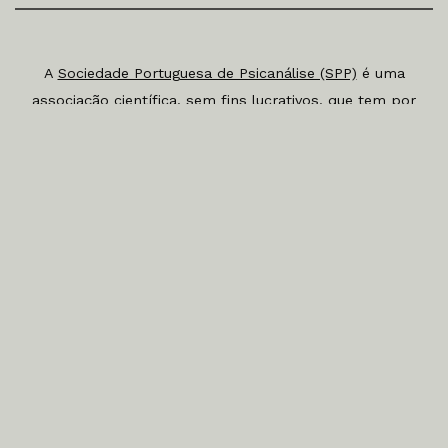
A
Sociedade Portuguesa de Psicanálise (SPP)
é uma
associação científica, sem fins lucrativos, que tem por
missão a investigação, a divulgação e a promoção da
prática da Psicanálise, bem como a relação com
outros ramos do conhecimento. Está filiada na
International Psychoanalytical Association (IPA) e na
Federação Europeia de Psicanálise (FEP).