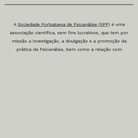
A
Sociedade Portuguesa de Psicanálise (SPP)
é uma
associação científica, sem fins lucrativos, que tem por
missão a investigação, a divulgação e a promoção da
prática da Psicanálise, bem como a relação com
outros ramos do conhecimento. Está filiada na
International Psychoanalytical Association (IPA) e na
Federação Europeia de Psicanálise (FEP).