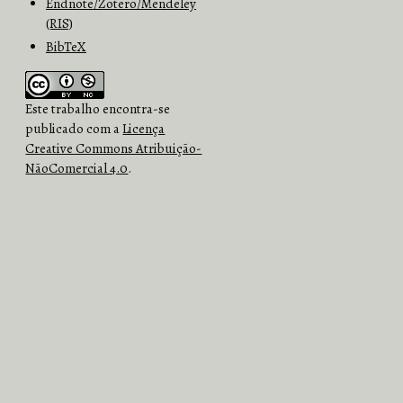
Endnote/Zotero/Mendeley
(RIS)
BibTeX
Este trabalho encontra-se
publicado com a
Licença
Creative Commons Atribuição-
NãoComercial 4.0
.