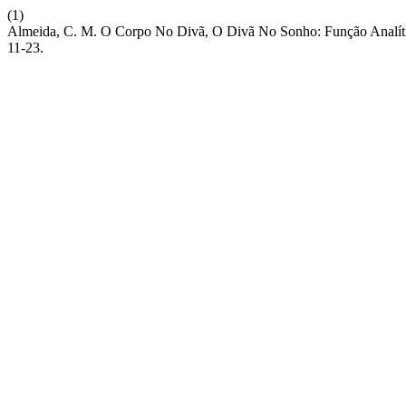
(1)
Almeida, C. M. O Corpo No Divã, O Divã No Sonho: Função Analí
11-23.